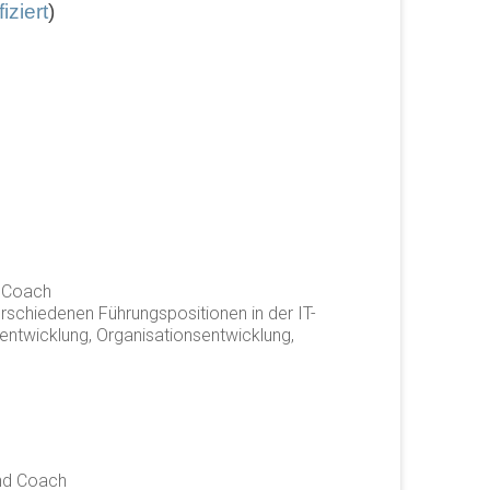
fiziert
)
d Coach
schiedenen Führungspositionen in der IT-
ntwicklung, Organisationsentwicklung,
und Coach